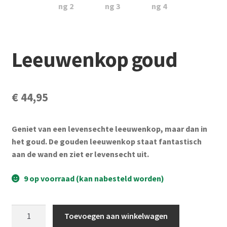
Subme
Vijverdecoratie en tuindecoratie
uitvou
Subme
Vijveronderhoud
uitvou
Leeuwenkop goud
Subme
Tuinonderhoud
uitvou
Subme
Voor vissen
€
44,95
uitvou
Subme
Overige
uitvou
Geniet van een levensechte leeuwenkop, maar dan in
het goud. De gouden leeuwenkop staat fantastisch
Partijhandel
aan de wand en ziet er levensecht uit.
Buxus
9 op voorraad (kan nabesteld worden)
Kerst
Leeuwenkop
Toevoegen aan winkelwagen
goud
Over ons