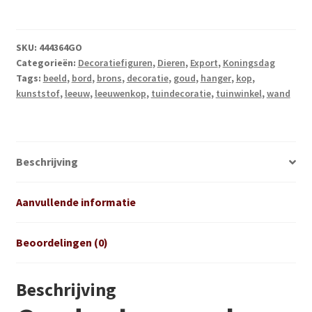
aantal
SKU:
444364GO
Categorieën:
Decoratiefiguren
,
Dieren
,
Export
,
Koningsdag
Tags:
beeld
,
bord
,
brons
,
decoratie
,
goud
,
hanger
,
kop
,
kunststof
,
leeuw
,
leeuwenkop
,
tuindecoratie
,
tuinwinkel
,
wand
Beschrijving
Aanvullende informatie
Beoordelingen (0)
Beschrijving