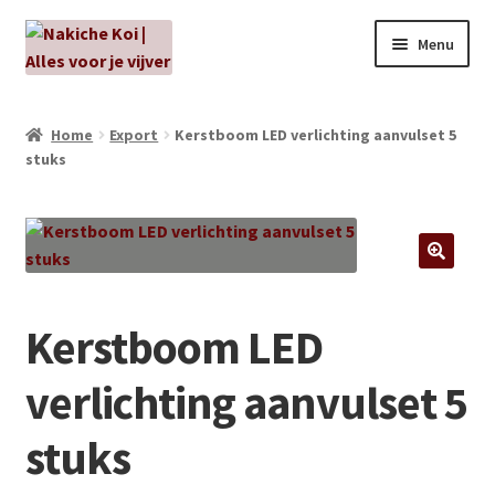
Ga
Ga
Menu
door
naar
naar
de
NIEUW!
navigatie
inhoud
Home
Export
Kerstboom LED verlichting aanvulset 5
stuks
Kabouters
Algenbehandeling
Subme
Aanbiedingen
uitvou
Kerstboom LED
Subme
Aansluitmateriaal
uitvou
verlichting aanvulset 5
Pakketten
stuks
Subme
Vijverpompen en vijverfilters
uitvou