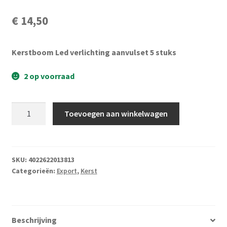
Subme
Vijverdecoratie en tuindecoratie
€
14,50
uitvou
Subme
Vijveronderhoud
uitvou
Kerstboom Led verlichting aanvulset 5 stuks
Subme
Tuinonderhoud
uitvou
2 op voorraad
Subme
Voor vissen
uitvou
Kerstboom
Subme
Toevoegen aan winkelwagen
Overige
LED
uitvou
verlichting
Partijhandel
aanvulset
5
SKU:
4022622013813
Buxus
Categorieën:
Export
,
Kerst
stuks
aantal
Kerst
Beschrijving
Over ons