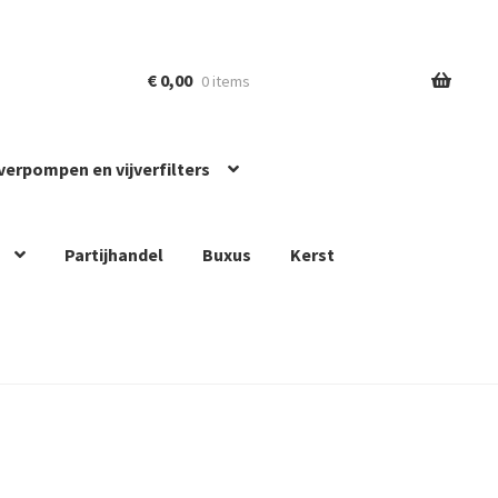
€
0,00
0 items
jverpompen en vijverfilters
Partijhandel
Buxus
Kerst