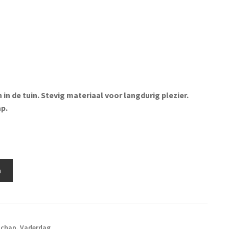
n de tuin. Stevig materiaal voor langdurig plezier.
p.
n
schap
,
Vaderdag