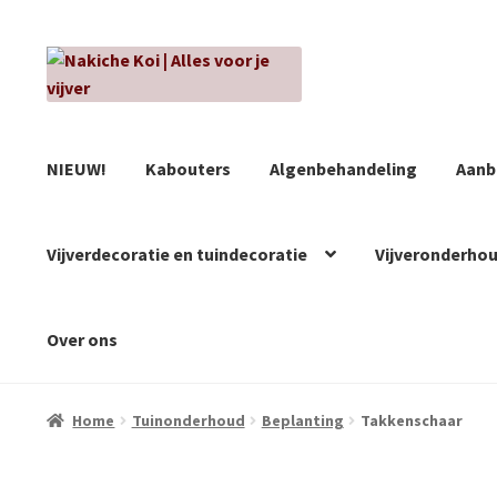
Ga
Ga
door
naar
naar
de
navigatie
inhoud
NIEUW!
Kabouters
Algenbehandeling
Aanb
Vijverdecoratie en tuindecoratie
Vijveronderho
Over ons
Home
Tuinonderhoud
Beplanting
Takkenschaar