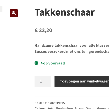
Takkenschaar
€
22,20
Handzame takkenschaar voor alle klussen i
Succes verzekerd met ons tuingereedscha
4 op voorraad
Takkenschaar
Toevoegen aan winkelwage
aantal
SKU:
8719202839395
Categorieën:
Beplanting
,
Buxus
,
Gazon
,
Gereed