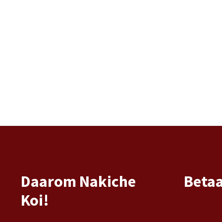
Daarom Nakiche
Beta
Koi!