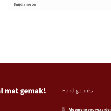
Snijdiameter
al met gemak!
Handige links
Algemene voorwaarde