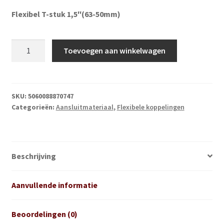
Subme
Vijverdecoratie en tuindecoratie
Flexibel T-stuk 1,5″(63-50mm)
uitvou
Subme
Vijveronderhoud
uitvou
Flexibel
Toevoegen aan winkelwagen
T-
Subme
Tuinonderhoud
stuk
uitvou
1,5"
Subme
Voor vissen
(50-
SKU:
5060088870747
uitvou
Categorieën:
Aansluitmateriaal
,
Flexibele koppelingen
38mm)
Subme
Overige
aantal
uitvou
Partijhandel
Beschrijving
Buxus
Aanvullende informatie
Kerst
Beoordelingen (0)
Over ons