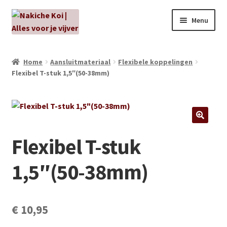
Ga
Ga
Menu
door
naar
naar
de
NIEUW!
navigatie
inhoud
Home
Aansluitmateriaal
Flexibele koppelingen
Flexibel T-stuk 1,5″(50-38mm)
Kabouters
Algenbehandeling
Subme
Aanbiedingen
Flexibel T-stuk
uitvou
Subme
Aansluitmateriaal
1,5″(50-38mm)
uitvou
Pakketten
Subme
€
10,95
Vijverpompen en vijverfilters
uitvou