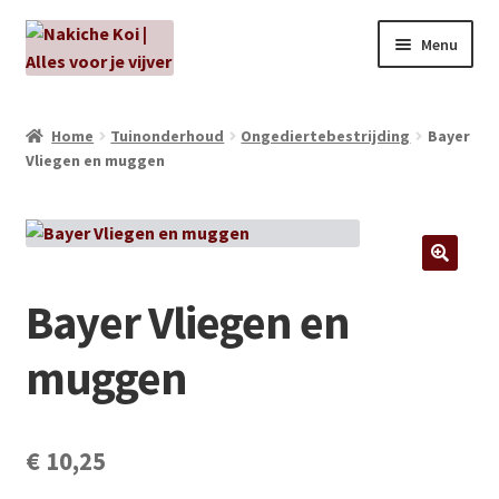
Ga
Ga
Menu
door
naar
naar
de
NIEUW!
navigatie
inhoud
Home
Tuinonderhoud
Ongediertebestrijding
Bayer
Vliegen en muggen
Kabouters
Algenbehandeling
Subme
Aanbiedingen
Bayer Vliegen en
uitvou
Subme
Aansluitmateriaal
muggen
uitvou
Pakketten
Subme
€
10,25
Vijverpompen en vijverfilters
uitvou