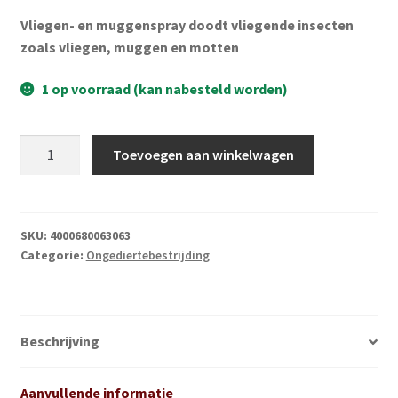
Subme
Vijverdecoratie en tuindecoratie
Vliegen- en muggenspray doodt vliegende insecten
uitvou
zoals vliegen, muggen en motten
Subme
Vijveronderhoud
uitvou
1 op voorraad (kan nabesteld worden)
Subme
Tuinonderhoud
uitvou
Bayer
Subme
Toevoegen aan winkelwagen
Voor vissen
Vliegen
uitvou
en
Subme
Overige
muggen
uitvou
aantal
SKU:
4000680063063
Partijhandel
Categorie:
Ongediertebestrijding
Buxus
Beschrijving
Kerst
Over ons
Aanvullende informatie