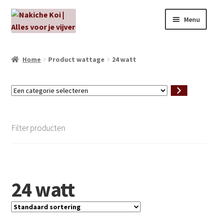
Ga
Ga
Menu
door
naar
naar
de
NIEUW!
navigatie
inhoud
Home
Product wattage
24 watt
Kabouters
Een
Algenbehandeling
categorie
selecteren
Subme
Aanbiedingen
Filter producten
uitvou
Subme
Aansluitmateriaal
uitvou
Pakketten
24 watt
Subme
Vijverpompen en vijverfilters
uitvou