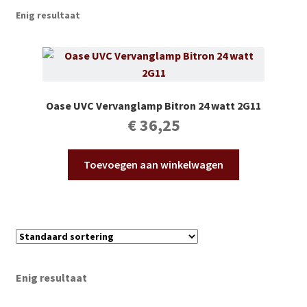
Subme
Vijverdecoratie en tuindecoratie
Enig resultaat
uitvou
Subme
Vijveronderhoud
uitvou
Subme
Tuinonderhoud
uitvou
Oase UVC Vervanglamp Bitron 24 watt 2G11
Subme
Voor vissen
€
36,25
uitvou
Subme
Overige
Toevoegen aan winkelwagen
uitvou
Partijhandel
Buxus
Kerst
Enig resultaat
Over ons