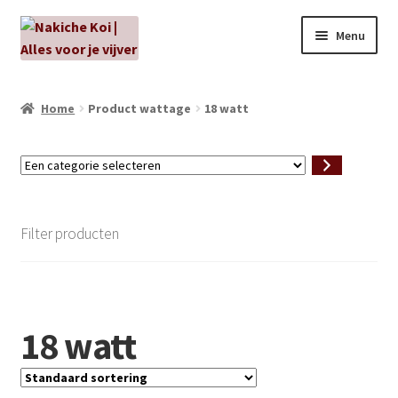
Ga
Ga
Menu
door
naar
naar
de
NIEUW!
navigatie
inhoud
Home
Product wattage
18 watt
Kabouters
Een
Algenbehandeling
categorie
selecteren
Subme
Aanbiedingen
Filter producten
uitvou
Subme
Aansluitmateriaal
uitvou
Pakketten
18 watt
Subme
Vijverpompen en vijverfilters
uitvou