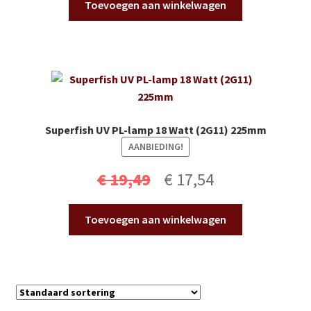
Toevoegen aan winkelwagen
Superfish UV PL-lamp 18 Watt (2G11) 225mm
AANBIEDING!
Oorspronkelijke
Huidige
€
19,49
€
17,54
prijs
prijs
Toevoegen aan winkelwagen
was:
is:
€ 19,49.
€ 17,54.