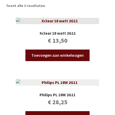
Subme
Vijverdecoratie en tuindecoratie
Toont alle 3 resultaten
uitvou
Subme
Vijveronderhoud
uitvou
Subme
Tuinonderhoud
Xclear 18 watt 2G11
uitvou
€
13,50
Subme
Voor vissen
uitvou
Toevoegen aan winkelwagen
Subme
Overige
uitvou
Partijhandel
Buxus
Philips PL 18W 2G11
Kerst
€
28,25
Over ons