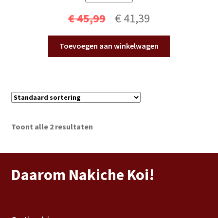
Oorspronkelijke
Huidige
€
45,99
€
41,39
prijs
prijs
Toevoegen aan winkelwagen
was:
is:
€ 45,99.
€ 41,39.
Toont alle 2 resultaten
Daarom Nakiche Koi!