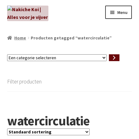
Ga
Ga
Menu
door
naar
naar
de
NIEUW!
navigatie
inhoud
Home
Producten getagged “watercirculatie”
Kabouters
Een
Algenbehandeling
categorie
selecteren
Subme
Aanbiedingen
Filter producten
uitvou
Subme
Aansluitmateriaal
uitvou
Pakketten
watercirculatie
Subme
Vijverpompen en vijverfilters
uitvou