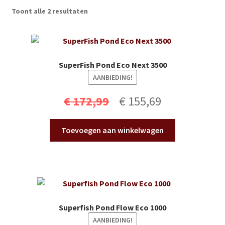
Subme
Vijverdecoratie en tuindecoratie
Toont alle 2 resultaten
uitvou
Subme
Vijveronderhoud
uitvou
Subme
Tuinonderhoud
SuperFish Pond Eco Next 3500
uitvou
AANBIEDING!
Subme
Voor vissen
Oorspronkelijke
Huidige
uitvou
€
172,99
€
155,69
Subme
Overige
prijs
prijs
uitvou
Toevoegen aan winkelwagen
was:
is:
Partijhandel
€ 172,99.
€ 155,69.
Buxus
Kerst
Superfish Pond Flow Eco 1000
AANBIEDING!
Over ons