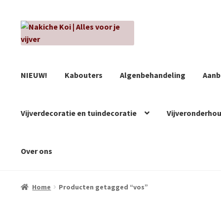
Ga
Ga
door
naar
naar
de
navigatie
inhoud
NIEUW!
Kabouters
Algenbehandeling
Aanb
Vijverdecoratie en tuindecoratie
Vijveronderho
Over ons
Home
Producten getagged “vos”