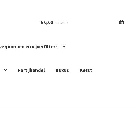
€
0,00
0 items
jverpompen en vijverfilters
Partijhandel
Buxus
Kerst