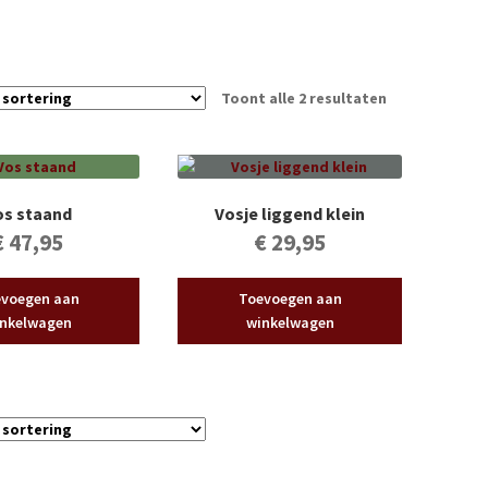
Toont alle 2 resultaten
os staand
Vosje liggend klein
€
47,95
€
29,95
voegen aan
Toevoegen aan
nkelwagen
winkelwagen