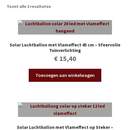
Subme
Vijverdecoratie en tuindecoratie
Toont alle 2 resultaten
uitvou
Subme
Vijveronderhoud
uitvou
Subme
Tuinonderhoud
uitvou
Solar Luchtballon met Vlameffect 45 cm – Sfeervolle
Subme
Tuinverlichting
Voor vissen
uitvou
€
15,40
Subme
Overige
uitvou
Toevoegen aan winkelwagen
Partijhandel
Buxus
Kerst
Solar Luchtballon met Vlameffect op Steker –
Over ons