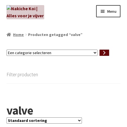
Ga
Ga
Menu
door
naar
naar
de
NIEUW!
navigatie
inhoud
Home
Producten getagged “valve”
Kabouters
Een
Algenbehandeling
categorie
selecteren
Subme
Aanbiedingen
Filter producten
uitvou
Subme
Aansluitmateriaal
uitvou
Pakketten
valve
Subme
Vijverpompen en vijverfilters
uitvou