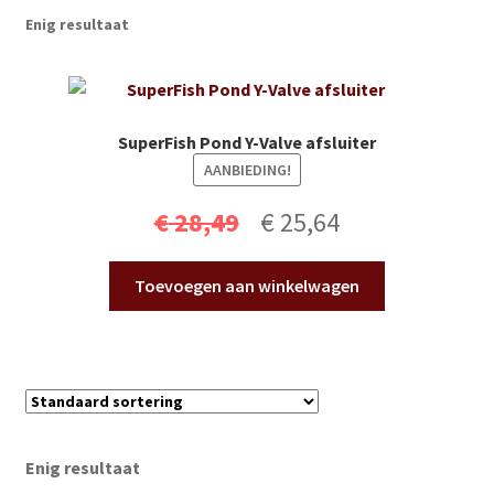
Subme
Vijverdecoratie en tuindecoratie
Enig resultaat
uitvou
Subme
Vijveronderhoud
uitvou
Subme
Tuinonderhoud
SuperFish Pond Y-Valve afsluiter
uitvou
AANBIEDING!
Subme
Voor vissen
Oorspronkelijke
Huidige
uitvou
€
28,49
€
25,64
Subme
Overige
prijs
prijs
uitvou
Toevoegen aan winkelwagen
was:
is:
Partijhandel
€ 28,49.
€ 25,64.
Buxus
Kerst
Enig resultaat
Over ons