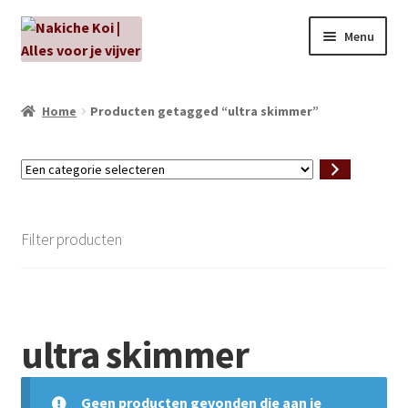
Ga
Ga
Menu
door
naar
naar
de
NIEUW!
navigatie
inhoud
Home
Producten getagged “ultra skimmer”
Kabouters
Een
Algenbehandeling
categorie
selecteren
Subme
Aanbiedingen
Filter producten
uitvou
Subme
Aansluitmateriaal
uitvou
Pakketten
ultra skimmer
Subme
Vijverpompen en vijverfilters
uitvou
Geen producten gevonden die aan je