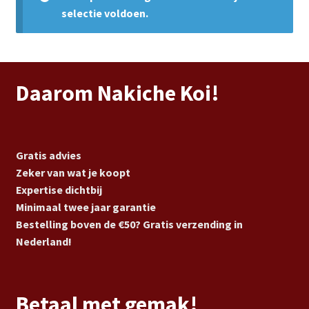
Subme
Vijverdecoratie en tuindecoratie
selectie voldoen.
uitvou
Subme
Vijveronderhoud
uitvou
Subme
Tuinonderhoud
Daarom Nakiche Koi!
uitvou
Subme
Voor vissen
uitvou
Subme
Gratis advies
Overige
uitvou
Zeker van wat je koopt
Expertise dichtbij
Partijhandel
Minimaal twee jaar garantie
Bestelling boven de €50? Gratis verzending in
Buxus
Nederland!
Kerst
Betaal met gemak!
Over ons