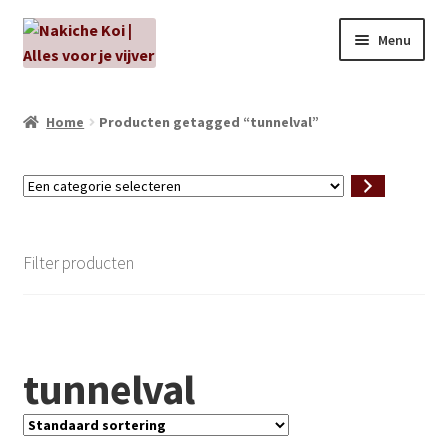
Ga
Ga
Menu
door
naar
naar
de
NIEUW!
navigatie
inhoud
Home
Producten getagged “tunnelval”
Kabouters
Een
Algenbehandeling
categorie
selecteren
Subme
Aanbiedingen
Filter producten
uitvou
Subme
Aansluitmateriaal
uitvou
Pakketten
tunnelval
Subme
Vijverpompen en vijverfilters
uitvou