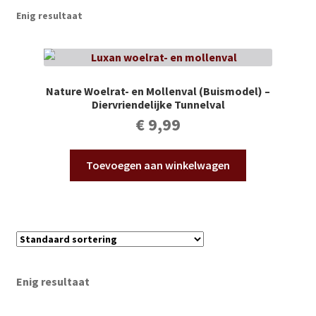
Subme
Vijverdecoratie en tuindecoratie
Enig resultaat
uitvou
Subme
Vijveronderhoud
uitvou
Subme
Tuinonderhoud
Nature Woelrat- en Mollenval (Buismodel) –
uitvou
Diervriendelijke Tunnelval
Subme
€
9,99
Voor vissen
uitvou
Subme
Overige
Toevoegen aan winkelwagen
uitvou
Partijhandel
Buxus
Kerst
Enig resultaat
Over ons