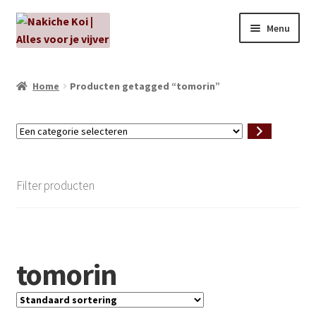
Ga
Ga
Menu
door
naar
naar
de
NIEUW!
navigatie
inhoud
Home
Producten getagged “tomorin”
Kabouters
Een
Algenbehandeling
categorie
selecteren
Subme
Aanbiedingen
Filter producten
uitvou
Subme
Aansluitmateriaal
uitvou
Pakketten
tomorin
Subme
Vijverpompen en vijverfilters
uitvou