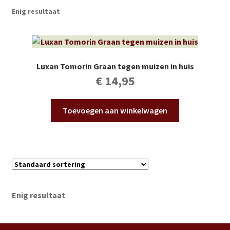
Subme
Vijverdecoratie en tuindecoratie
Enig resultaat
uitvou
Subme
Vijveronderhoud
uitvou
Subme
Tuinonderhoud
Luxan Tomorin Graan tegen muizen in huis
uitvou
€
14,95
Subme
Voor vissen
uitvou
Toevoegen aan winkelwagen
Subme
Overige
uitvou
Partijhandel
Buxus
Enig resultaat
Kerst
Over ons