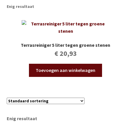
Subme
Vijverdecoratie en tuindecoratie
Enig resultaat
uitvou
Subme
Vijveronderhoud
uitvou
Subme
Tuinonderhoud
uitvou
Terrasreiniger 5 liter tegen groene stenen
Subme
Voor vissen
€
20,93
uitvou
Subme
Overige
Toevoegen aan winkelwagen
uitvou
Partijhandel
Buxus
Kerst
Enig resultaat
Over ons