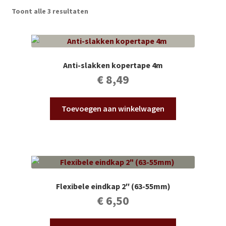
Subme
Vijverdecoratie en tuindecoratie
Toont alle 3 resultaten
uitvou
Subme
Vijveronderhoud
uitvou
Subme
Tuinonderhoud
Anti-slakken kopertape 4m
uitvou
€
8,49
Subme
Voor vissen
uitvou
Toevoegen aan winkelwagen
Subme
Overige
uitvou
Partijhandel
Buxus
Flexibele eindkap 2″ (63-55mm)
Kerst
€
6,50
Over ons