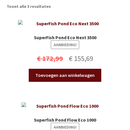
Subme
Vijverdecoratie en tuindecoratie
Toont alle 3 resultaten
uitvou
Subme
Vijveronderhoud
uitvou
Subme
Tuinonderhoud
SuperFish Pond Eco Next 3500
uitvou
AANBIEDING!
Subme
Voor vissen
Oorspronkelijke
Huidige
uitvou
€
172,99
€
155,69
Subme
Overige
prijs
prijs
uitvou
Toevoegen aan winkelwagen
was:
is:
Partijhandel
€ 172,99.
€ 155,69.
Buxus
Kerst
Superfish Pond Flow Eco 1000
AANBIEDING!
Over ons