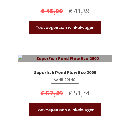
Oorspronkelijke
Huidige
€
45,99
€
41,39
prijs
prijs
Toevoegen aan winkelwagen
was:
is:
€ 45,99.
€ 41,39.
Superfish Pond Flow Eco 2000
AANBIEDING!
Oorspronkelijke
Huidige
€
57,49
€
51,74
prijs
prijs
Toevoegen aan winkelwagen
was:
is:
€ 57,49.
€ 51,74.