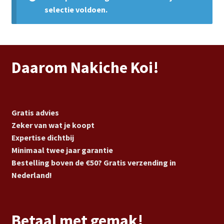
Subme
Vijverdecoratie en tuindecoratie
selectie voldoen.
uitvou
Subme
Vijveronderhoud
uitvou
Subme
Tuinonderhoud
Daarom Nakiche Koi!
uitvou
Subme
Voor vissen
uitvou
Subme
Gratis advies
Overige
uitvou
Zeker van wat je koopt
Expertise dichtbij
Partijhandel
Minimaal twee jaar garantie
Bestelling boven de €50? Gratis verzending in
Buxus
Nederland!
Kerst
Betaal met gemak!
Over ons