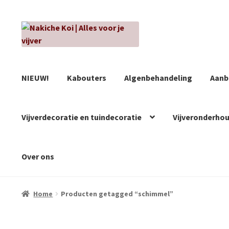
Ga
Ga
door
naar
naar
de
navigatie
inhoud
NIEUW!
Kabouters
Algenbehandeling
Aanb
Vijverdecoratie en tuindecoratie
Vijveronderho
Over ons
Home
Producten getagged “schimmel”