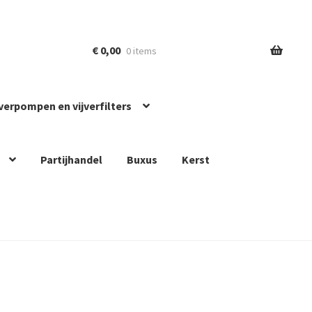
€
0,00
0 items
jverpompen en vijverfilters
Partijhandel
Buxus
Kerst