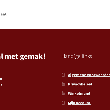
taat
al met gemak!
Handige links
Algemene voorwaarde
ro
Privacybeleid
ct
Winkelmand
Mijn account