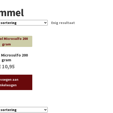
immel
Enig resultaat
 Microsulfo 200
gram
€
10,95
voegen aan
nkelwagen