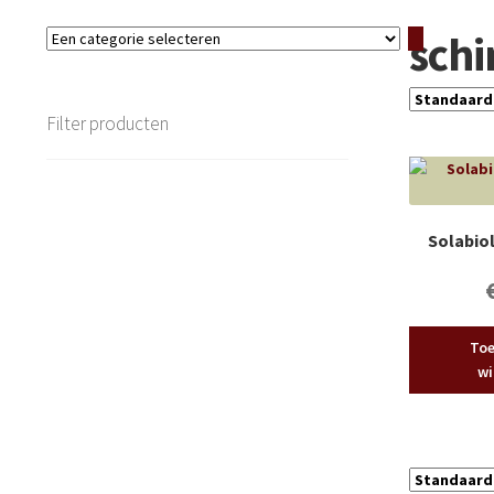
sch
Een
categorie
selecteren
Filter producten
Solabiol
Toe
wi