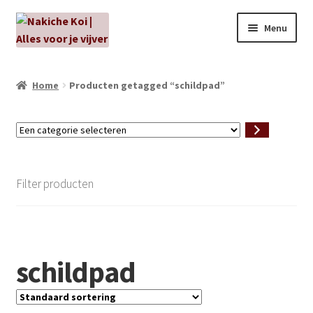
Ga
Ga
Menu
door
naar
naar
de
NIEUW!
navigatie
inhoud
Home
Producten getagged “schildpad”
Kabouters
Een
Algenbehandeling
categorie
selecteren
Subme
Aanbiedingen
Filter producten
uitvou
Subme
Aansluitmateriaal
uitvou
Pakketten
schildpad
Subme
Vijverpompen en vijverfilters
uitvou