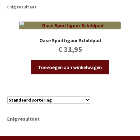
Subme
Vijverdecoratie en tuindecoratie
Enig resultaat
uitvou
Subme
Vijveronderhoud
uitvou
Subme
Tuinonderhoud
Oase Spuitfiguur Schildpad
uitvou
€
31,95
Subme
Voor vissen
uitvou
Toevoegen aan winkelwagen
Subme
Overige
uitvou
Partijhandel
Buxus
Enig resultaat
Kerst
Over ons