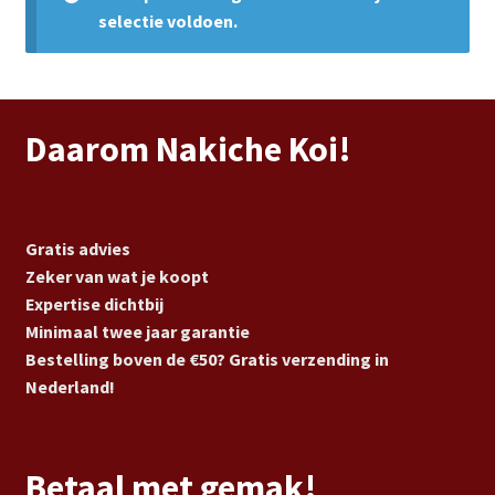
Subme
Vijverdecoratie en tuindecoratie
selectie voldoen.
uitvou
Subme
Vijveronderhoud
uitvou
Subme
Tuinonderhoud
Daarom Nakiche Koi!
uitvou
Subme
Voor vissen
uitvou
Subme
Gratis advies
Overige
uitvou
Zeker van wat je koopt
Expertise dichtbij
Partijhandel
Minimaal twee jaar garantie
Bestelling boven de €50? Gratis verzending in
Buxus
Nederland!
Kerst
Betaal met gemak!
Over ons