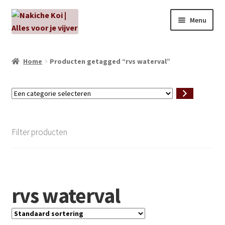
Ga
Ga
Menu
door
naar
naar
de
NIEUW!
navigatie
inhoud
Home
Producten getagged “rvs waterval”
Kabouters
Een
Algenbehandeling
categorie
selecteren
Subme
Aanbiedingen
Filter producten
uitvou
Subme
Aansluitmateriaal
uitvou
Pakketten
rvs waterval
Subme
Vijverpompen en vijverfilters
uitvou