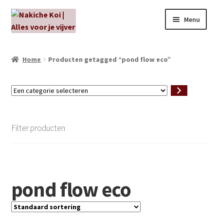
Ga
Ga
Menu
door
naar
naar
de
NIEUW!
navigatie
inhoud
Home
Producten getagged “pond flow eco”
Kabouters
Een
Algenbehandeling
categorie
selecteren
Subme
Aanbiedingen
Filter producten
uitvou
Subme
Aansluitmateriaal
uitvou
Pakketten
pond flow eco
Subme
Vijverpompen en vijverfilters
uitvou