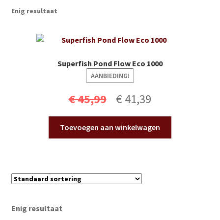
Subme
Vijverdecoratie en tuindecoratie
Enig resultaat
uitvou
Subme
Vijveronderhoud
uitvou
Subme
Tuinonderhoud
Superfish Pond Flow Eco 1000
uitvou
AANBIEDING!
Subme
Voor vissen
Oorspronkelijke
Huidige
uitvou
€
45,99
€
41,39
Subme
Overige
prijs
prijs
uitvou
Toevoegen aan winkelwagen
was:
is:
Partijhandel
€ 45,99.
€ 41,39.
Buxus
Kerst
Enig resultaat
Over ons