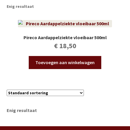
Subme
Vijverdecoratie en tuindecoratie
Enig resultaat
uitvou
Subme
Vijveronderhoud
uitvou
Subme
Tuinonderhoud
Pireco Aardappelziekte vloeibaar 500ml
uitvou
€
18,50
Subme
Voor vissen
uitvou
Toevoegen aan winkelwagen
Subme
Overige
uitvou
Partijhandel
Buxus
Enig resultaat
Kerst
Over ons