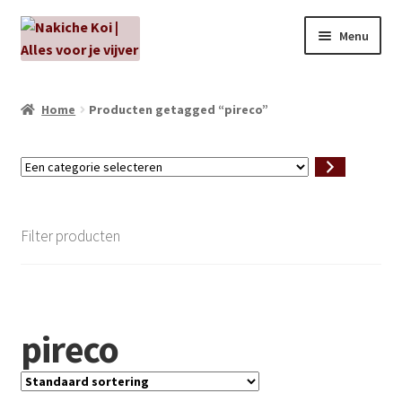
Ga
Ga
Menu
door
naar
naar
de
NIEUW!
navigatie
inhoud
Home
Producten getagged “pireco”
Kabouters
Een
Algenbehandeling
categorie
selecteren
Subme
Aanbiedingen
Filter producten
uitvou
Subme
Aansluitmateriaal
uitvou
Pakketten
pireco
Subme
Vijverpompen en vijverfilters
uitvou