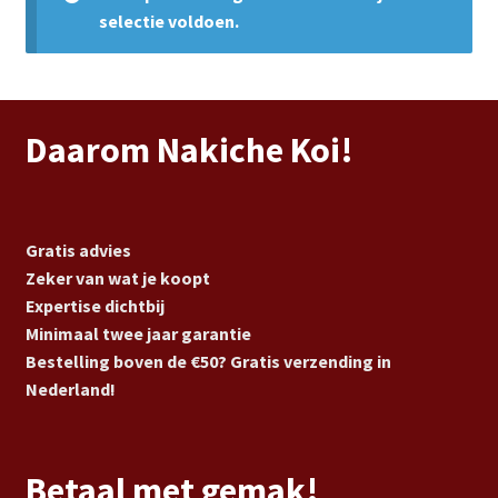
Subme
Vijverdecoratie en tuindecoratie
selectie voldoen.
uitvou
Subme
Vijveronderhoud
uitvou
Subme
Tuinonderhoud
Daarom Nakiche Koi!
uitvou
Subme
Voor vissen
uitvou
Subme
Gratis advies
Overige
uitvou
Zeker van wat je koopt
Expertise dichtbij
Partijhandel
Minimaal twee jaar garantie
Bestelling boven de €50? Gratis verzending in
Buxus
Nederland!
Kerst
Betaal met gemak!
Over ons