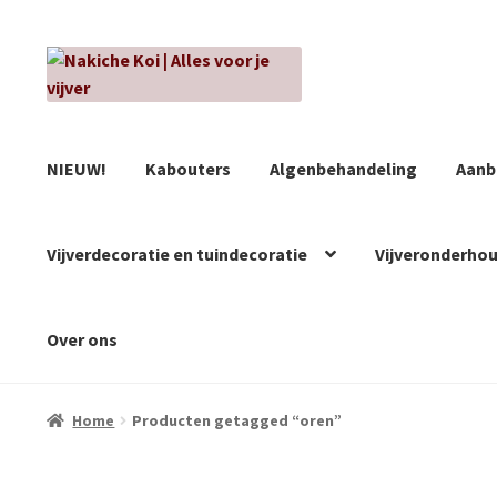
Ga
Ga
door
naar
naar
de
navigatie
inhoud
NIEUW!
Kabouters
Algenbehandeling
Aanb
Vijverdecoratie en tuindecoratie
Vijveronderho
Over ons
Home
Producten getagged “oren”