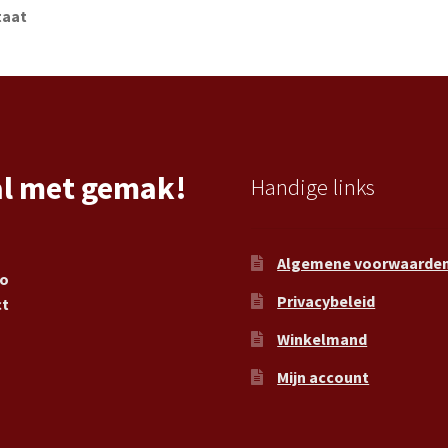
taat
al met gemak!
Handige links
Algemene voorwaarde
ro
Privacybeleid
ct
Winkelmand
Mijn account