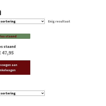
n
Enig resultaat
os staand
€
47,95
voegen aan
nkelwagen