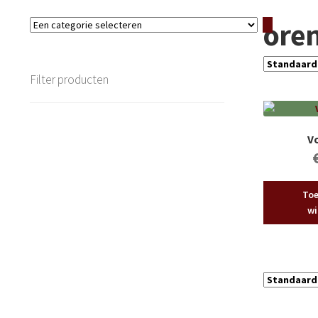
ore
Een
categorie
selecteren
Filter producten
V
Toe
wi