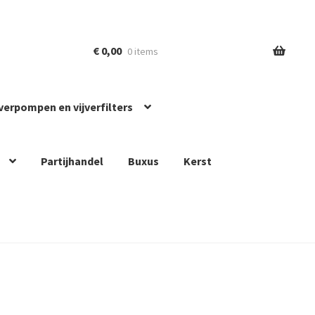
€
0,00
0 items
jverpompen en vijverfilters
Partijhandel
Buxus
Kerst