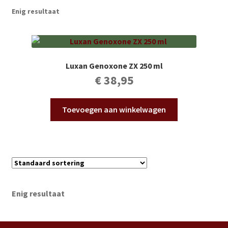
Subme
Vijverdecoratie en tuindecoratie
Enig resultaat
uitvou
Subme
Vijveronderhoud
uitvou
Subme
Tuinonderhoud
Luxan Genoxone ZX 250 ml
uitvou
€
38,95
Subme
Voor vissen
uitvou
Toevoegen aan winkelwagen
Subme
Overige
uitvou
Partijhandel
Buxus
Enig resultaat
Kerst
Over ons