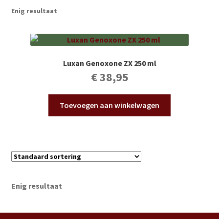
Subme
Vijverdecoratie en tuindecoratie
Enig resultaat
uitvou
Subme
Vijveronderhoud
uitvou
Subme
Tuinonderhoud
Luxan Genoxone ZX 250 ml
uitvou
€
38,95
Subme
Voor vissen
uitvou
Toevoegen aan winkelwagen
Subme
Overige
uitvou
Partijhandel
Buxus
Enig resultaat
Kerst
Over ons