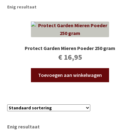
Subme
Vijverdecoratie en tuindecoratie
Enig resultaat
uitvou
Subme
Vijveronderhoud
uitvou
Subme
Tuinonderhoud
uitvou
Protect Garden Mieren Poeder 250 gram
Subme
Voor vissen
€
16,95
uitvou
Subme
Overige
Toevoegen aan winkelwagen
uitvou
Partijhandel
Buxus
Kerst
Enig resultaat
Over ons