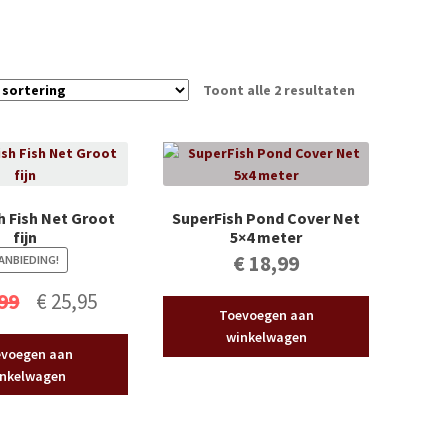
Toont alle 2 resultaten
h Fish Net Groot
SuperFish Pond Cover Net
fijn
5×4 meter
€
18,99
ANBIEDING!
Oorspronkelijke
Huidige
99
€
25,95
Toevoegen aan
prijs
prijs
winkelwagen
voegen aan
was:
is:
nkelwagen
€ 27,99.
€ 25,95.