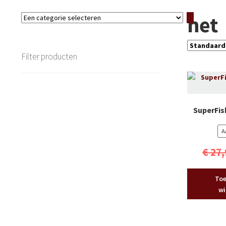
net
Een
categorie
selecteren
Filter producten
SuperFis
A
€
27,
Toe
wi