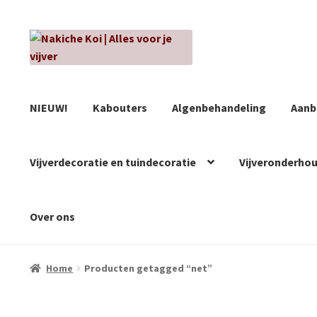
Ga
Ga
door
naar
naar
de
navigatie
inhoud
NIEUW!
Kabouters
Algenbehandeling
Aanb
Vijverdecoratie en tuindecoratie
Vijveronderho
Over ons
Home
Producten getagged “net”