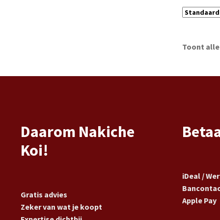
Toont alle
Daarom Nakiche
Beta
Koi!
iDeal / We
Banconta
Gratis advies
Apple Pay
Zeker van wat je koopt
Expertise dichtbij