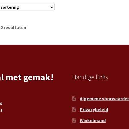
 2 resultaten
al met gemak!
Handige links
Algemene voorwaarde
ro
Privacybeleid
ct
Winkelmand