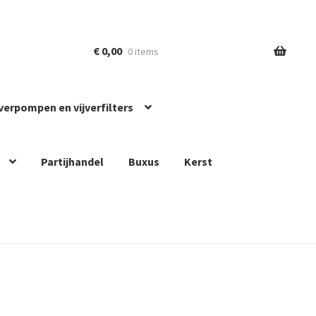
€
0,00
0 items
jverpompen en vijverfilters
Partijhandel
Buxus
Kerst