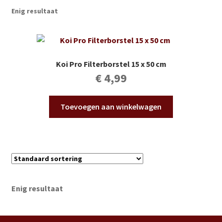
Subme
Vijverdecoratie en tuindecoratie
Enig resultaat
uitvou
Subme
Vijveronderhoud
uitvou
Subme
Tuinonderhoud
Koi Pro Filterborstel 15 x 50 cm
uitvou
€
4,99
Subme
Voor vissen
uitvou
Toevoegen aan winkelwagen
Subme
Overige
uitvou
Partijhandel
Buxus
Enig resultaat
Kerst
Over ons