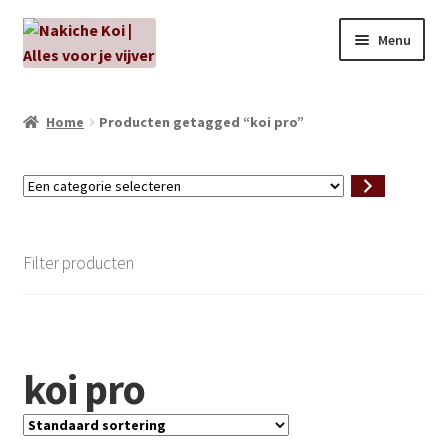
Ga
Ga
Menu
door
naar
naar
de
NIEUW!
navigatie
inhoud
Home
Producten getagged “koi pro”
Kabouters
Een
Algenbehandeling
categorie
selecteren
Subme
Aanbiedingen
Filter producten
uitvou
Subme
Aansluitmateriaal
uitvou
Pakketten
koi pro
Subme
Vijverpompen en vijverfilters
uitvou