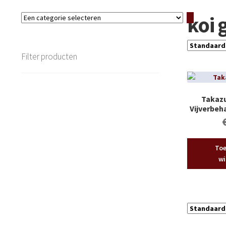
koi 
Een
categorie
selecteren
Filter producten
Takazu
Vijverbeh
Toe
wi