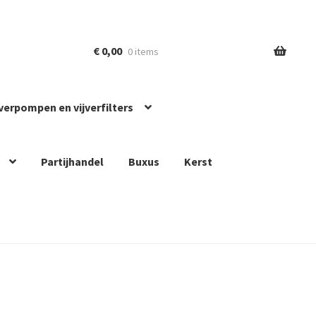
€
0,00
0 items
jverpompen en vijverfilters
Partijhandel
Buxus
Kerst