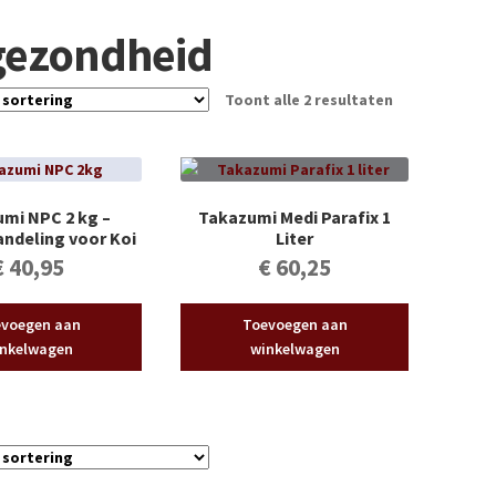
gezondheid
Toont alle 2 resultaten
mi NPC 2 kg –
Takazumi Medi Parafix 1
andeling voor Koi
Liter
€
40,95
€
60,25
voegen aan
Toevoegen aan
nkelwagen
winkelwagen