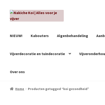
Ga
Ga
door
naar
naar
de
navigatie
inhoud
NIEUW!
Kabouters
Algenbehandeling
Aanb
Vijverdecoratie en tuindecoratie
Vijveronderho
Over ons
Home
Producten getagged “koi gezondheid”