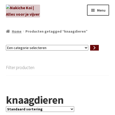
Ga
Ga
Menu
door
naar
naar
de
NIEUW!
navigatie
inhoud
Home
Producten getagged “knaagdieren”
Kabouters
Een
Algenbehandeling
categorie
selecteren
Subme
Aanbiedingen
Filter producten
uitvou
Subme
Aansluitmateriaal
uitvou
Pakketten
knaagdieren
Subme
Vijverpompen en vijverfilters
uitvou