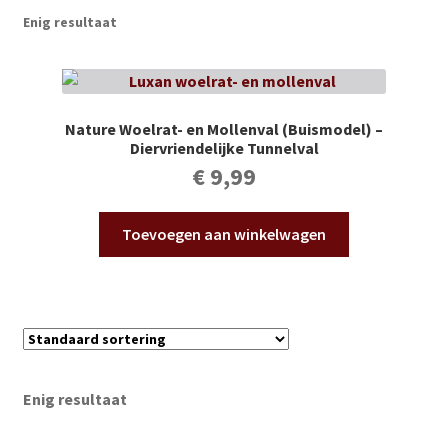
Subme
Vijverdecoratie en tuindecoratie
Enig resultaat
uitvou
Subme
Vijveronderhoud
uitvou
Subme
Tuinonderhoud
Nature Woelrat- en Mollenval (Buismodel) –
uitvou
Diervriendelijke Tunnelval
Subme
€
9,99
Voor vissen
uitvou
Subme
Overige
Toevoegen aan winkelwagen
uitvou
Partijhandel
Buxus
Kerst
Enig resultaat
Over ons