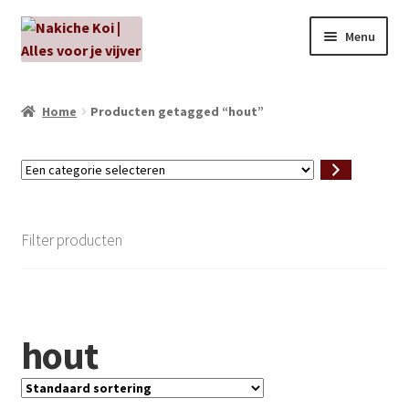
Ga
Ga
Menu
door
naar
naar
de
NIEUW!
navigatie
inhoud
Home
Producten getagged “hout”
Kabouters
Een
Algenbehandeling
categorie
selecteren
Subme
Aanbiedingen
Filter producten
uitvou
Subme
Aansluitmateriaal
uitvou
Pakketten
hout
Subme
Vijverpompen en vijverfilters
uitvou