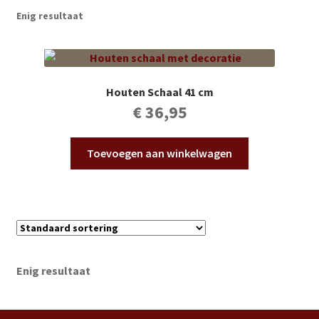
Subme
Vijverdecoratie en tuindecoratie
Enig resultaat
uitvou
Subme
Vijveronderhoud
uitvou
Subme
Tuinonderhoud
Houten Schaal 41 cm
uitvou
€
36,95
Subme
Voor vissen
uitvou
Toevoegen aan winkelwagen
Subme
Overige
uitvou
Partijhandel
Buxus
Enig resultaat
Kerst
Over ons