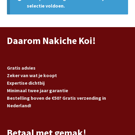
Subme
Vijverdecoratie en tuindecoratie
selectie voldoen.
uitvou
Subme
Vijveronderhoud
uitvou
Subme
Tuinonderhoud
Daarom Nakiche Koi!
uitvou
Subme
Voor vissen
uitvou
Subme
Gratis advies
Overige
uitvou
Zeker van wat je koopt
Expertise dichtbij
Partijhandel
Minimaal twee jaar garantie
Bestelling boven de €50? Gratis verzending in
Buxus
Nederland!
Kerst
Betaal met gemak!
Over ons