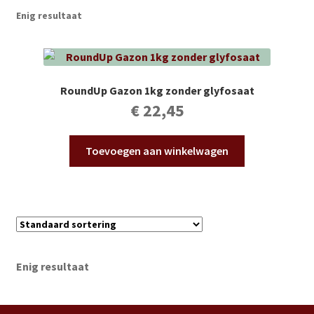
Subme
Vijverdecoratie en tuindecoratie
Enig resultaat
uitvou
Subme
Vijveronderhoud
uitvou
Subme
Tuinonderhoud
RoundUp Gazon 1kg zonder glyfosaat
uitvou
€
22,45
Subme
Voor vissen
uitvou
Toevoegen aan winkelwagen
Subme
Overige
uitvou
Partijhandel
Buxus
Enig resultaat
Kerst
Over ons