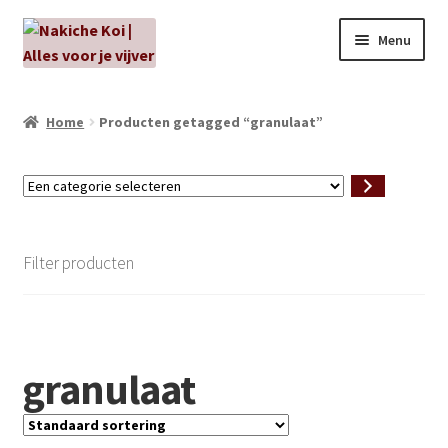
Ga
Ga
Menu
door
naar
naar
de
NIEUW!
navigatie
inhoud
Home
Producten getagged “granulaat”
Kabouters
Een
Algenbehandeling
categorie
selecteren
Subme
Aanbiedingen
Filter producten
uitvou
Subme
Aansluitmateriaal
uitvou
Pakketten
granulaat
Subme
Vijverpompen en vijverfilters
uitvou