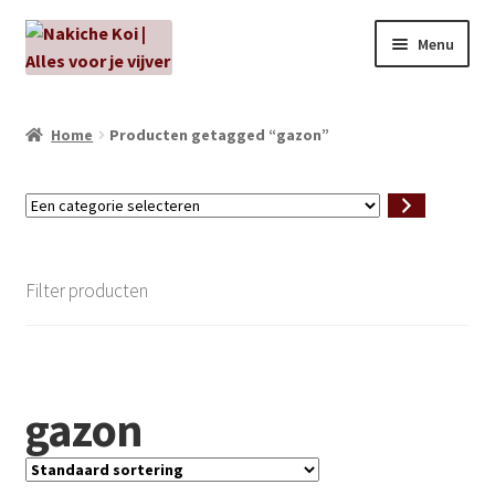
Ga
Ga
Menu
door
naar
naar
de
NIEUW!
navigatie
inhoud
Home
Producten getagged “gazon”
Kabouters
Een
Algenbehandeling
categorie
selecteren
Subme
Aanbiedingen
Filter producten
uitvou
Subme
Aansluitmateriaal
uitvou
Pakketten
gazon
Subme
Vijverpompen en vijverfilters
uitvou