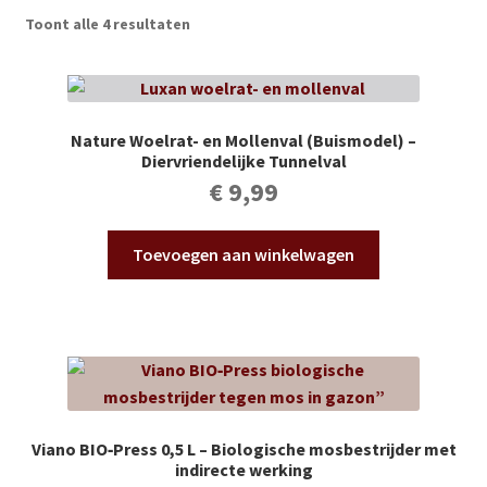
Subme
Vijverdecoratie en tuindecoratie
Toont alle 4 resultaten
uitvou
Subme
Vijveronderhoud
uitvou
Subme
Tuinonderhoud
Nature Woelrat- en Mollenval (Buismodel) –
uitvou
Diervriendelijke Tunnelval
Subme
€
9,99
Voor vissen
uitvou
Subme
Overige
Toevoegen aan winkelwagen
uitvou
Partijhandel
Buxus
Kerst
Viano BIO‑Press 0,5 L – Biologische mosbestrijder met
indirecte werking
Over ons