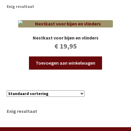
Subme
Vijverdecoratie en tuindecoratie
Enig resultaat
uitvou
Subme
Vijveronderhoud
uitvou
Subme
Tuinonderhoud
Nestkast voor bijen en vlinders
uitvou
€
19,95
Subme
Voor vissen
uitvou
Toevoegen aan winkelwagen
Subme
Overige
uitvou
Partijhandel
Buxus
Enig resultaat
Kerst
Over ons