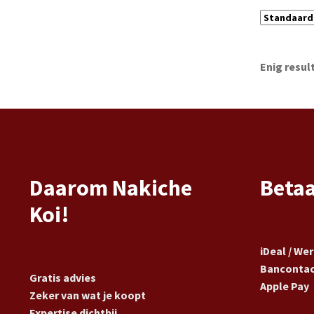
Enig resul
Daarom Nakiche
Beta
Koi!
iDeal / We
Banconta
Gratis advies
Apple Pay
Zeker van wat je koopt
Expertise dichtbij