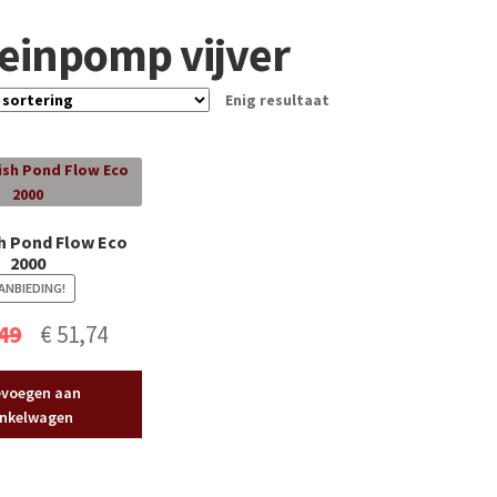
einpomp vijver
Enig resultaat
h Pond Flow Eco
2000
ANBIEDING!
Oorspronkelijke
Huidige
49
€
51,74
prijs
prijs
voegen aan
was:
is:
nkelwagen
€ 57,49.
€ 51,74.