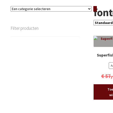
font
Een
categorie
selecteren
Filter producten
Superfis
A
€
57,
Toe
wi