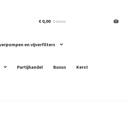
€
0,00
0 items
jverpompen en vijverfilters
Partijhandel
Buxus
Kerst