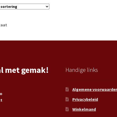
taat
al met gemak!
Handige links
Algemene voorwaarde
ro
Privacybeleid
ct
Winkelmand