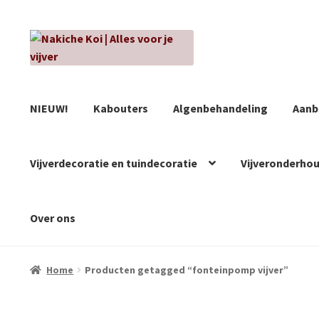
Ga
Ga
door
naar
naar
de
navigatie
inhoud
NIEUW!
Kabouters
Algenbehandeling
Aanb
Vijverdecoratie en tuindecoratie
Vijveronderho
Over ons
Home
Producten getagged “fonteinpomp vijver”