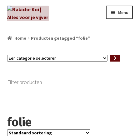
Ga
Ga
Menu
door
naar
naar
de
NIEUW!
navigatie
inhoud
Home
Producten getagged “folie”
Kabouters
Een
Algenbehandeling
categorie
selecteren
Subme
Aanbiedingen
Filter producten
uitvou
Subme
Aansluitmateriaal
uitvou
Pakketten
folie
Subme
Vijverpompen en vijverfilters
uitvou