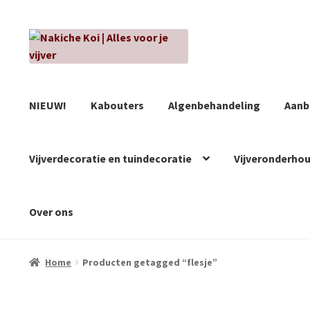
Ga
Ga
door
naar
naar
de
navigatie
inhoud
NIEUW!
Kabouters
Algenbehandeling
Aanb
Vijverdecoratie en tuindecoratie
Vijveronderho
Over ons
Home
Producten getagged “flesje”