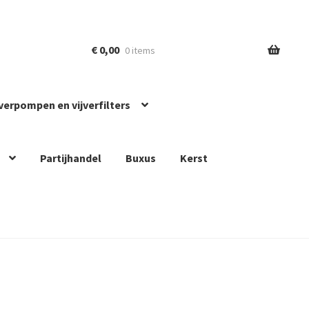
€
0,00
0 items
jverpompen en vijverfilters
Partijhandel
Buxus
Kerst