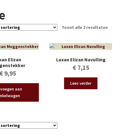
je
Toont alle 2 resultaten
xan Elizan
Luxan Elizan Navulling
genstekker
€
7,15
€
9,95
Lees verder
voegen aan
nkelwagen