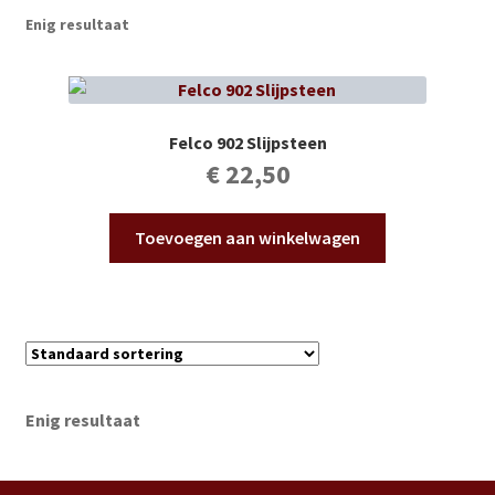
Subme
Vijverdecoratie en tuindecoratie
Enig resultaat
uitvou
Subme
Vijveronderhoud
uitvou
Subme
Tuinonderhoud
Felco 902 Slijpsteen
uitvou
€
22,50
Subme
Voor vissen
uitvou
Toevoegen aan winkelwagen
Subme
Overige
uitvou
Partijhandel
Buxus
Enig resultaat
Kerst
Over ons