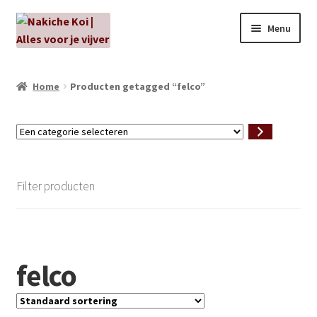
Ga
Ga
Menu
door
naar
naar
de
NIEUW!
navigatie
inhoud
Home
Producten getagged “felco”
Kabouters
Een
Algenbehandeling
categorie
selecteren
Subme
Aanbiedingen
Filter producten
uitvou
Subme
Aansluitmateriaal
uitvou
Pakketten
felco
Subme
Vijverpompen en vijverfilters
uitvou