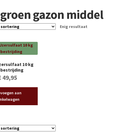
pgroen gazon middel
Enig resultaat
zersulfaat 10 kg
bestrijding
€
49,95
voegen aan
nkelwagen