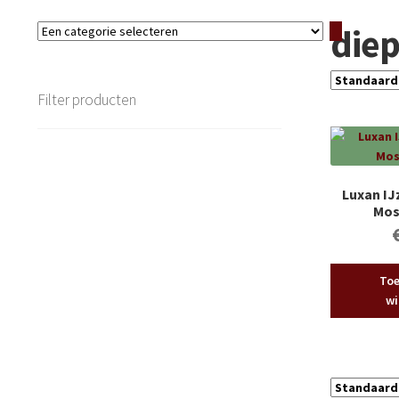
die
Een
categorie
selecteren
Filter producten
Luxan IJ
Mos
Toe
wi