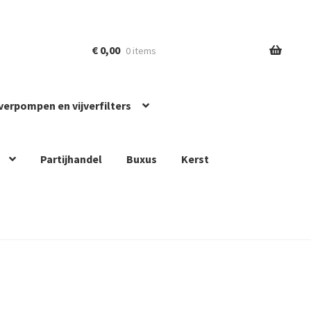
€
0,00
0 items
jverpompen en vijverfilters
Partijhandel
Buxus
Kerst