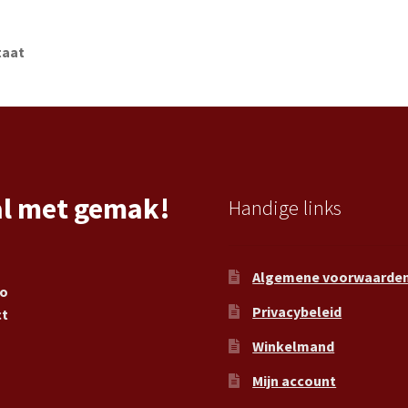
taat
al met gemak!
Handige links
Algemene voorwaarde
ro
Privacybeleid
ct
Winkelmand
Mijn account