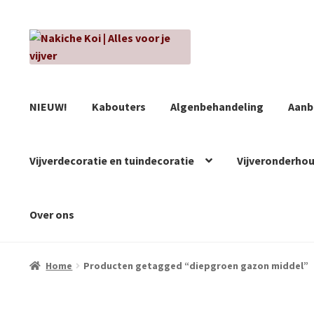
Ga
Ga
door
naar
naar
de
navigatie
inhoud
NIEUW!
Kabouters
Algenbehandeling
Aanb
Vijverdecoratie en tuindecoratie
Vijveronderho
Over ons
Home
Producten getagged “diepgroen gazon middel”