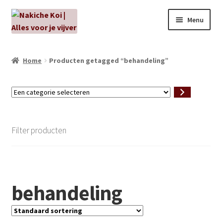
Ga
Ga
Menu
door
naar
naar
de
NIEUW!
navigatie
inhoud
Home
Producten getagged “behandeling”
Kabouters
Een
Algenbehandeling
categorie
selecteren
Subme
Aanbiedingen
Filter producten
uitvou
Subme
Aansluitmateriaal
uitvou
Pakketten
behandeling
Subme
Vijverpompen en vijverfilters
uitvou