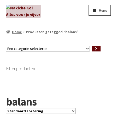
Ga
Ga
Menu
door
naar
naar
de
NIEUW!
navigatie
inhoud
Home
Producten getagged “balans”
Kabouters
Een
Algenbehandeling
categorie
selecteren
Subme
Aanbiedingen
Filter producten
uitvou
Subme
Aansluitmateriaal
uitvou
Pakketten
balans
Subme
Vijverpompen en vijverfilters
uitvou