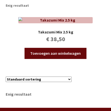
Subme
Vijverdecoratie en tuindecoratie
Enig resultaat
uitvou
Subme
Vijveronderhoud
uitvou
Subme
Tuinonderhoud
Takazumi Mix 2.5 kg
uitvou
€
38,50
Subme
Voor vissen
uitvou
Toevoegen aan winkelwagen
Subme
Overige
uitvou
Partijhandel
Buxus
Enig resultaat
Kerst
Over ons