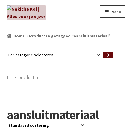
Ga
Ga
Menu
door
naar
naar
de
NIEUW!
navigatie
inhoud
Home
Producten getagged “aansluitmateriaal”
Kabouters
Een
Algenbehandeling
categorie
selecteren
Subme
Aanbiedingen
Filter producten
uitvou
Subme
Aansluitmateriaal
uitvou
Pakketten
aansluitmateriaal
Subme
Vijverpompen en vijverfilters
uitvou