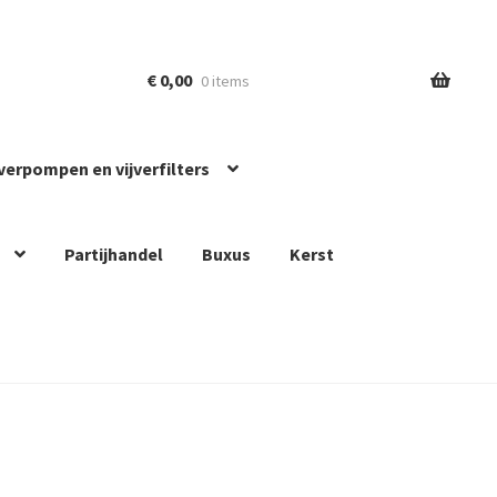
€
0,00
0 items
jverpompen en vijverfilters
Partijhandel
Buxus
Kerst