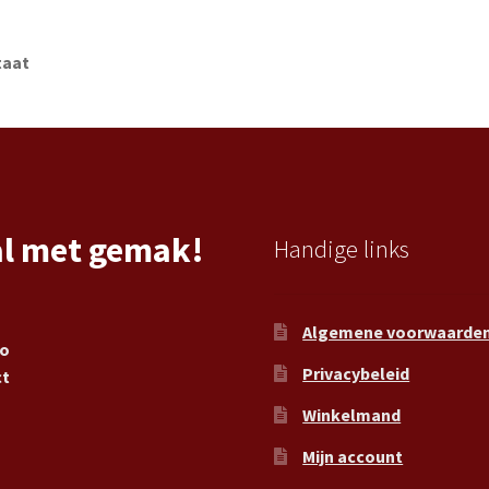
taat
al met gemak!
Handige links
Algemene voorwaarde
ro
Privacybeleid
ct
Winkelmand
Mijn account