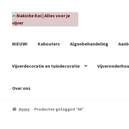
Ga
Ga
door
naar
naar
de
navigatie
inhoud
NIEUW!
Kabouters
Algenbehandeling
Aanb
Vijverdecoratie en tuindecoratie
Vijveronderho
Over ons
Home
Producten getagged “50”