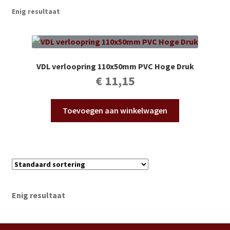
Subme
Vijverdecoratie en tuindecoratie
Enig resultaat
uitvou
Subme
Vijveronderhoud
uitvou
Subme
Tuinonderhoud
VDL verloopring 110x50mm PVC Hoge Druk
uitvou
€
11,15
Subme
Voor vissen
uitvou
Toevoegen aan winkelwagen
Subme
Overige
uitvou
Partijhandel
Buxus
Enig resultaat
Kerst
Over ons