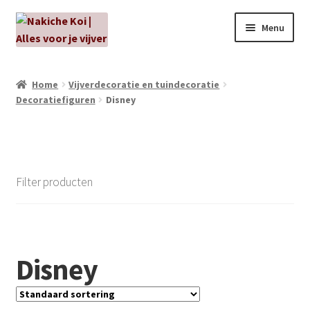
Ga
Ga
Menu
door
naar
naar
de
NIEUW!
navigatie
inhoud
Home
Vijverdecoratie en tuindecoratie
Decoratiefiguren
Disney
Kabouters
Algenbehandeling
Subme
Aanbiedingen
Filter producten
uitvou
Subme
Aansluitmateriaal
uitvou
Pakketten
Disney
Subme
Vijverpompen en vijverfilters
uitvou