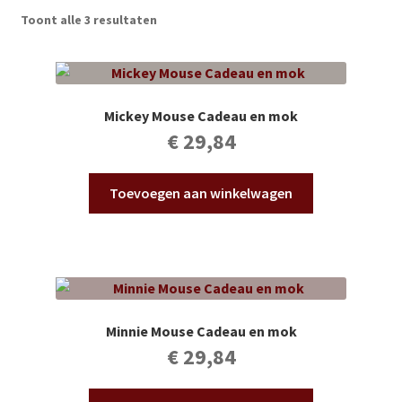
Subme
Vijverdecoratie en tuindecoratie
Toont alle 3 resultaten
uitvou
Subme
Vijveronderhoud
uitvou
Subme
Tuinonderhoud
Mickey Mouse Cadeau en mok
uitvou
€
29,84
Subme
Voor vissen
uitvou
Toevoegen aan winkelwagen
Subme
Overige
uitvou
Partijhandel
Buxus
Minnie Mouse Cadeau en mok
Kerst
€
29,84
Over ons