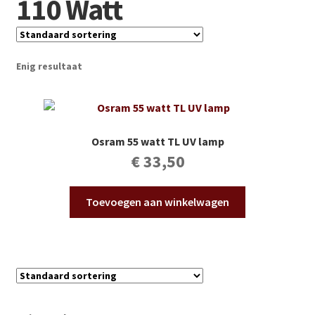
110 Watt
Subme
Vijverdecoratie en tuindecoratie
uitvou
Subme
Vijveronderhoud
uitvou
Enig resultaat
Subme
Tuinonderhoud
uitvou
Subme
Voor vissen
uitvou
Osram 55 watt TL UV lamp
Subme
€
33,50
Overige
uitvou
Partijhandel
Toevoegen aan winkelwagen
Buxus
Kerst
Over ons