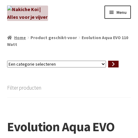
Ga
Ga
Menu
door
naar
naar
de
NIEUW!
navigatie
inhoud
Home
Product geschikt-voor
Evolution Aqua EVO 110
Watt
Kabouters
Algenbehandeling
Een
categorie
Subme
selecteren
Aanbiedingen
uitvou
Filter producten
Subme
Aansluitmateriaal
uitvou
Pakketten
Evolution Aqua EVO
Subme
Vijverpompen en vijverfilters
uitvou